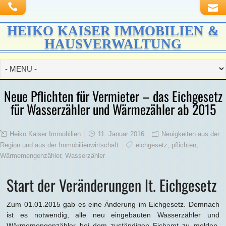
HEIKO KAISER IMMOBILIEN &
HAUSVERWALTUNG
Neue Pflichten für Vermieter – das Eichgesetz
für Wasserzähler und Wärmezähler ab 2015
Heiko Kaiser Immobilien
11. Januar 2016
Neuigkeiten aus der
Region und aus der Immobilienwirtschaft
eichgesetz
,
pflichten
,
Wärmemengenzähler
,
Wasserzähler
Start der Veränderungen lt. Eichgesetz
Zum 01.01.2015 gab es eine Änderung im Eichgesetz. Demnach
ist es notwendig, alle neu eingebauten Wasserzähler und
Wärmemengenzähler bei dem zuständigen Eichamt zu melden.