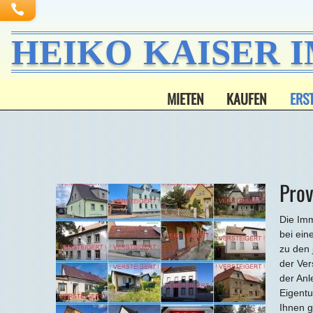
HEIKO KAISER 
MIETEN
KAUFEN
ERS
Prov
Die Imm
bei ein
zu den 
der Ver
der Anl
Eigentu
Ihnen g