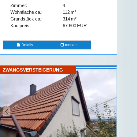
Zimmer:
4
Wohnfläche ca.:
112 m²
Grund­stück ca.:
314 m²
Kaufpreis:
67.600 EUR
Details
merken
ZWANGSVERSTEIGERUNG
‹
›