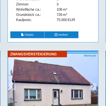
Zimmer:
3
Wohnfläche ca.:
106 m²
Grund­stück ca.:
726 m²
Kaufpreis:
75.000 EUR
Details
merken
ZWANGSVERSTEIGERUNG
‹
›