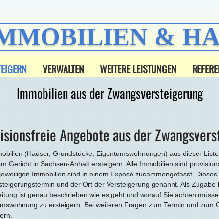
IMMOBILIEN & 
TEIGERN
VERWALTEN
WEITERE LEISTUNGEN
REFERE
Immobilien aus der Zwangsversteigerung
isionsfreie Angebote aus der Zwangsvers
obilien (Häuser, Grundstücke, Eigentumswohnungen) aus dieser Liste
em Gericht in Sachsen-Anhalt ersteigern. Alle Immobilien sind provisions
jeweiligen Immobilien sind in einem Expos
é
zusammengefasst. Dieses be
steigerungstermin und der Ort der Versteigerung genannt. Als Zugabe 
eitung ist genau beschrieben wie es geht und worauf Sie achten müsse
mswohnung zu ersteigern. Bei weiteren Fragen zum Termin und zum Obj
ern.