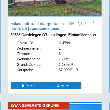
Einfamilienhaus in Letzlingen kaufen – 169 m², 1.130 m²
Grundstück | Zwangsversteigerung
39638 Gardelegen OT Letzlingen, Einfamilienhaus
Objekt-ID:
K 4799
Wohneinheiten:
1
Zimmer:
6
Wohnfläche ca.:
169 m²
Grund­stück ca.:
1.130 m²
Kaufpreis:
57.000 EUR
Details
merken
ZWANGSVERSTEIGERUNG