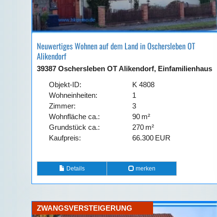
Neuwertiges Wohnen auf dem Land in Oschersleben OT
Alikendorf
39387 Oschersleben OT Alikendorf, Einfamilienhaus
Objekt-ID:
K 4808
Wohneinheiten:
1
Zimmer:
3
Wohnfläche ca.:
90 m²
Grund­stück ca.:
270 m²
Kaufpreis:
66.300 EUR
Details
merken
ZWANGSVERSTEIGERUNG