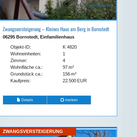
Zwangsversteigerung – Kleines Haus am Berg in Bornstedt
06295 Bornstedt, Einfamilienhaus
Objekt-ID:
K 4820
Wohneinheiten:
1
Zimmer:
4
Wohnfläche ca.:
97 m²
Grund­stück ca.:
156 m²
Kaufpreis:
22.500 EUR
Details
merken
ZWANGSVERSTEIGERUNG