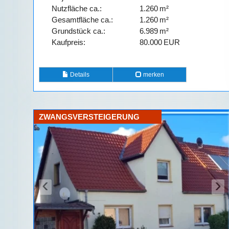
Nutzfläche ca.:
1.260 m²
Gesamtfläche ca.:
1.260 m²
Grund­stück ca.:
6.989 m²
Kaufpreis:
80.000 EUR
Details
merken
ZWANGSVERSTEIGERUNG
‹
›