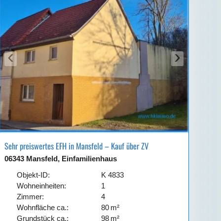
‹
›
Sehr preiswertes EFH in Mansfeld – Kauf über ZV
06343 Mansfeld, Einfamilienhaus
Objekt-ID:
K 4833
Wohneinheiten:
1
Zimmer:
4
Wohnfläche ca.:
80 m²
Grund­stück ca.:
98 m²