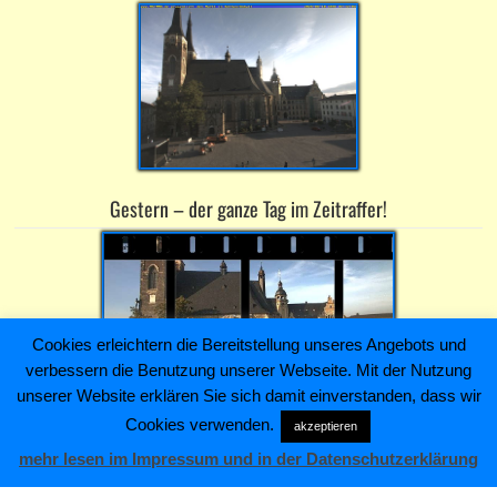
Gestern – der ganze Tag im Zeitraffer!
Cookies erleichtern die Bereitstellung unseres Angebots und
verbessern die Benutzung unserer Webseite. Mit der Nutzung
unserer Website erklären Sie sich damit einverstanden, dass wir
Cookies verwenden.
akzeptieren
Heiko Kaiser Immobilien & Hausverwaltung ~ Schloßstraße 4 ~
mehr lesen im Impressum und in der Datenschutzerklärung
06366 Köthen (Anhalt) ~ Telefon: +493496211445