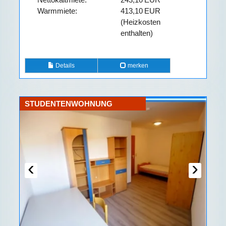
Warmmiete:
413,10 EUR
(Heizkosten
enthalten)
Details
merken
STUDENTENWOHNUNG
‹
›