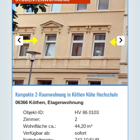
‹
›
Kompakte 2-Raumwohnung in Köthen Nähe Hochschule
06366 Köthen, Etagenwohnung
Objekt-ID:
HV 86 0103
Zimmer:
2
Wohnfläche ca.:
44,20 m²
Verfügbar ab:
sofort
Nettokaltmiete:
243,10 EUR