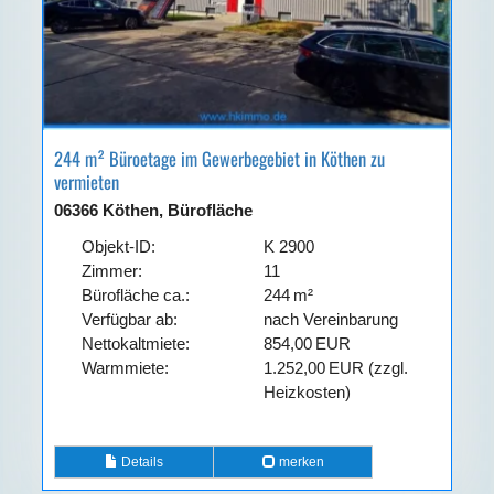
244 m² Büroetage im Gewerbegebiet in Köthen zu
vermieten
06366 Köthen, Bürofläche
Objekt-ID:
K 2900
Zimmer:
11
Bürofläche ca.:
244 m²
Verfügbar ab:
nach Vereinbarung
Nettokaltmiete:
854,00 EUR
Warmmiete:
1.252,00 EUR (zzgl.
Heizkosten)
Details
merken