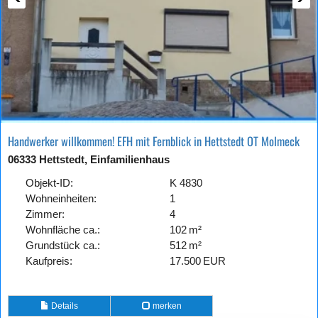
Handwerker willkommen! EFH mit Fernblick in Hettstedt OT Molmeck
06333 Hettstedt, Einfamilienhaus
Objekt-ID:
K 4830
Wohneinheiten:
1
Zimmer:
4
Wohnfläche ca.:
102 m²
Grund­stück ca.:
512 m²
Kaufpreis:
17.500 EUR
Details
merken