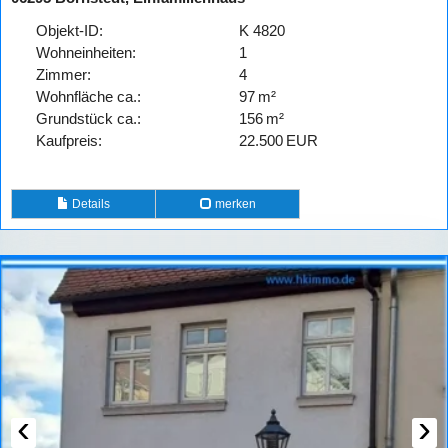
Objekt-ID:
K 4820
Wohneinheiten:
1
Zimmer:
4
Wohnfläche ca.:
97 m²
Grund­stück ca.:
156 m²
Kaufpreis:
22.500 EUR
Details
merken
‹
›