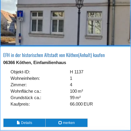
EFH in der historischen Altstadt von Köthen(Anhalt) kaufen
06366 Köthen, Einfamilienhaus
Objekt-ID:
H 1137
Wohneinheiten:
1
Zimmer:
4
Wohnfläche ca.:
100 m²
Grund­stück ca.:
99 m²
Kaufpreis:
66.000 EUR
Details
merken