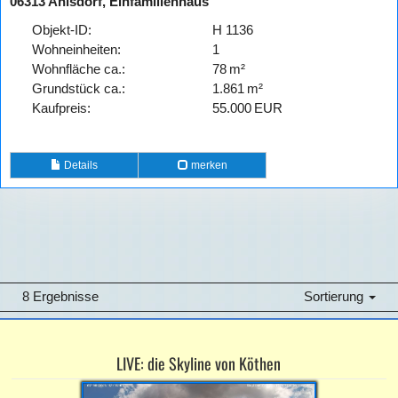
06313 Ahlsdorf, Einfamilienhaus
Objekt-ID:
H 1136
Wohneinheiten:
1
Wohnfläche ca.:
78 m²
Grund­stück ca.:
1.861 m²
Kaufpreis:
55.000 EUR
Details
merken
8 Ergebnisse
Sortierung
LIVE: die Skyline von Köthen