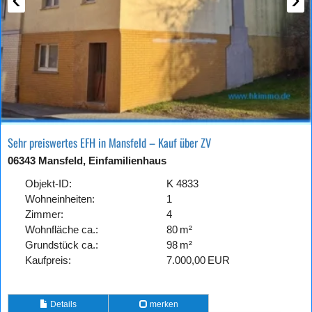
Sehr preiswertes EFH in Mansfeld – Kauf über ZV
06343 Mansfeld, Einfamilienhaus
Objekt-ID:
K 4833
Wohneinheiten:
1
Zimmer:
4
Wohnfläche ca.:
80 m²
Grund­stück ca.:
98 m²
Kaufpreis:
7.000,00 EUR
Details
merken