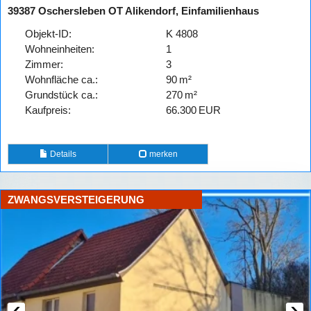
39387 Oschersleben OT Alikendorf, Einfamilienhaus
Objekt-ID:
K 4808
Wohneinheiten:
1
Zimmer:
3
Wohnfläche ca.:
90 m²
Grund­stück ca.:
270 m²
Kaufpreis:
66.300 EUR
Details
merken
ZWANGSVERSTEIGERUNG
‹
›