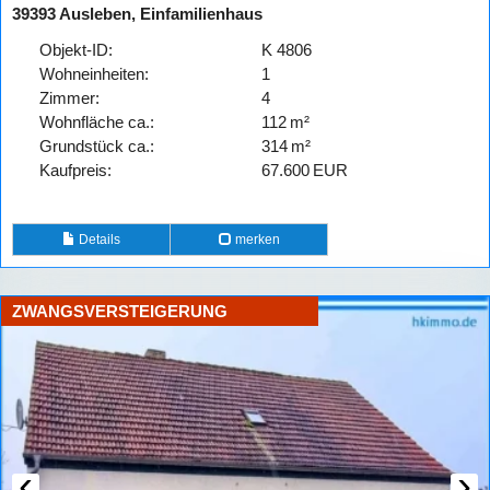
39393 Ausleben, Einfamilienhaus
Objekt-ID:
K 4806
Wohneinheiten:
1
Zimmer:
4
Wohnfläche ca.:
112 m²
Grund­stück ca.:
314 m²
Kaufpreis:
67.600 EUR
Details
merken
ZWANGSVERSTEIGERUNG
‹
›