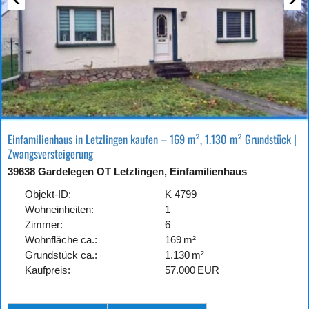
Einfamilienhaus in Letzlingen kaufen – 169 m², 1.130 m² Grundstück |
Zwangsversteigerung
39638 Gardelegen OT Letzlingen, Einfamilienhaus
Objekt-ID:
K 4799
Wohneinheiten:
1
Zimmer:
6
Wohnfläche ca.:
169 m²
Grund­stück ca.:
1.130 m²
Kaufpreis:
57.000 EUR