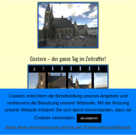
Gestern – der ganze Tag im Zeitraffer!
Cookies erleichtern die Bereitstellung unseres Angebots und
verbessern die Benutzung unserer Webseite. Mit der Nutzung
unserer Website erklären Sie sich damit einverstanden, dass wir
Cookies verwenden.
akzeptieren
Heiko Kaiser Immobilien & Hausverwaltung ~ Schloßstraße 4 ~
mehr lesen im Impressum und in der Datenschutzerklärung
06366 Köthen (Anhalt) ~ Telefon: +493496211445