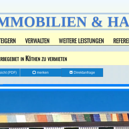
IMMOBILIEN & 
TEIGERN
VERWALTEN
WEITERE LEISTUNGEN
REFERE
egebiet in Köthen zu vermieten
icht (PDF)
merken
Direktanfrage