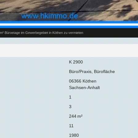
m² Büroetage im Gewerbegebiet in Köthen zu vermieten
K 2900
Büro/Praxis, Bürofläche
06366 Köthen
Sachsen-Anhalt
1
3
244 m²
11
1980