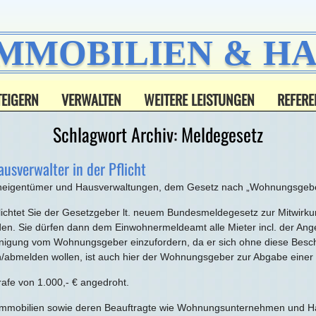
IMMOBILIEN & 
TEIGERN
VERWALTEN
WEITERE LEISTUNGEN
REFERE
Schlagwort Archiv:
Meldegesetz
usverwalter in der Pflicht
bilieneigentümer und Hausverwaltungen, dem Gesetz nach „Wohnungsgeb
ichtet Sie der Gesetzgeber lt. neuem Bundesmeldegesetz zur Mitwirku
werden. Sie dürfen dann dem Einwohnermeldeamt alle Mieter incl. der A
igung vom Wohnungsgeber einzufordern, da er sich ohne diese Beschei
/abmelden wollen, ist auch hier der Wohnungsgeber zur Abgabe einer B
afe von 1.000,- € angedroht.
n Immobilien sowie deren Beauftragte wie Wohnungsunternehmen und 