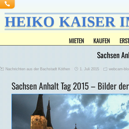
HEIKO KAISER 
MIETEN
KAUFEN
ERS
Sachsen An
Nachrichten aus der Bachstadt Köthen
1. Juli 2015
webcam-blo
Sachsen Anhalt Tag 2015 – Bilder d