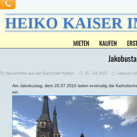
HEIKO KAISER 
MIETEN
KAUFEN
ERS
Jakobusta
Nachrichten aus der Bachstadt Köthen
25. Juli 2015
webcam-bl
Am Jakobustag, dem 25.07.2015 laden erstmalig die Katholisc
ein.