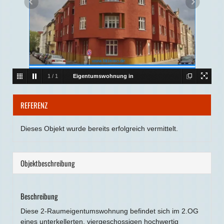
1
/
1
Eigentumswohnung in
Magdeburg
Eigentumswohnung mit Balkon im
REFERENZ
„Rütschi-Block“ in Magdeburg / Alte Neustadt
Dieses Objekt wurde bereits erfolgreich vermittelt.
Objekt­beschreibung
Beschreibung
Diese 2-Raumeigentumswohnung befindet sich im 2.OG
eines unterkellerten, viergeschossigen hochwertig