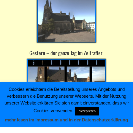
Gestern – der ganze Tag im Zeitraffer!
Cookies erleichtern die Bereitstellung unseres Angebots und
verbessern die Benutzung unserer Webseite. Mit der Nutzung
unserer Website erklären Sie sich damit einverstanden, dass wir
Cookies verwenden.
akzeptieren
Heiko Kaiser Immobilien & Hausverwaltung ~ Schloßstraße 4 ~
mehr lesen im Impressum und in der Datenschutzerklärung
06366 Köthen (Anhalt) ~ Telefon: +493496211445
AGB
Anfrage/Kontakt
Impressum
Sitemap