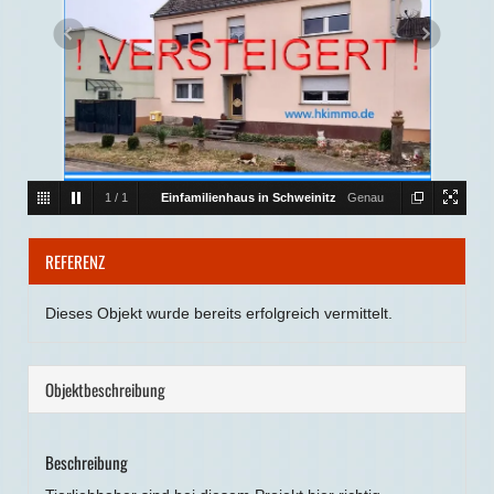
1
/
1
Einfamilienhaus in Schweinitz
Genau
richtig für Tierliebhaber ! 8.193 m² Grundstück mit
REFERENZ
freistehendem EFH in Schweinitz und Acker dazu
Dieses Objekt wurde bereits erfolgreich vermittelt.
Objekt­beschreibung
Beschreibung