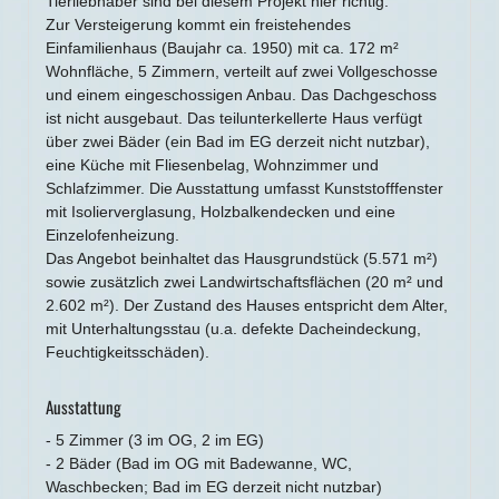
Tierliebhaber sind bei diesem Projekt hier richtig.
Zur Versteigerung kommt ein freistehendes
Einfamilienhaus (Baujahr ca. 1950) mit ca. 172 m²
Wohnfläche, 5 Zimmern, verteilt auf zwei Vollgeschosse
und einem eingeschossigen Anbau. Das Dachgeschoss
ist nicht ausgebaut. Das teilunterkellerte Haus verfügt
über zwei Bäder (ein Bad im EG derzeit nicht nutzbar),
eine Küche mit Fliesenbelag, Wohnzimmer und
Schlafzimmer. Die Ausstattung umfasst Kunststofffenster
mit Isolierverglasung, Holzbalkendecken und eine
Einzelofenheizung.
Das Angebot beinhaltet das Hausgrundstück (5.571 m²)
sowie zusätzlich zwei Landwirtschaftsflächen (20 m² und
2.602 m²). Der Zustand des Hauses entspricht dem Alter,
mit Unterhaltungsstau (u.a. defekte Dacheindeckung,
Feuchtigkeitsschäden).
Ausstattung
- 5 Zimmer (3 im OG, 2 im EG)
- 2 Bäder (Bad im OG mit Badewanne, WC,
Waschbecken; Bad im EG derzeit nicht nutzbar)