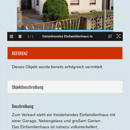
1
/
1
freistehendes Einfamilienhaus in
Aken
Freistehendes Einfamilienhaus in Aken /Elbe
REFERENZ
Dieses Objekt wurde bereits erfolgreich vermittelt.
Objekt­beschreibung
Beschreibung
Zum Verkauf steht ein freistehendes Einfamilienhaus mit
einer Garage, Nebengelass und großem Garten.
Das Einfamilienhaus ist nahezu vollunterkellert,