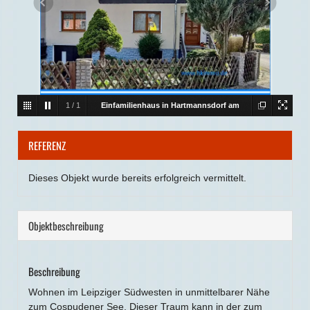
1
/
1
Einfamilienhaus in Hartmannsdorf am
Cospudener See
Gepflegte Doppelhaushälfte
REFERENZ
unweit vom Cospudener See
Dieses Objekt wurde bereits erfolgreich vermittelt.
Objekt­beschreibung
Beschreibung
Wohnen im Leipziger Südwesten in unmittelbarer Nähe
zum Cospudener See. Dieser Traum kann in der zum