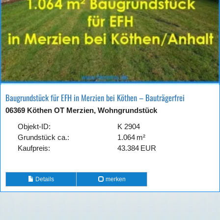
Baugrundstück für EFH in Merzien bei Köthen – Bauträgerfrei
06369 Köthen OT Merzien, Wohngrundstück
Objekt-ID:
K 2904
Grund­stück ca.:
1.064 m²
Kaufpreis:
43.384 EUR
Details
merken