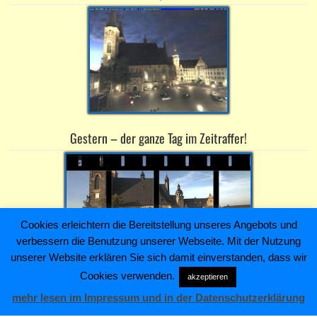
Gestern – der ganze Tag im Zeitraffer!
Cookies erleichtern die Bereitstellung unseres Angebots und
verbessern die Benutzung unserer Webseite. Mit der Nutzung
unserer Website erklären Sie sich damit einverstanden, dass wir
Cookies verwenden.
akzeptieren
Heiko Kaiser Immobilien & Hausverwaltung ~ Schloßstraße 4 ~
mehr lesen im Impressum und in der Datenschutzerklärung
06366 Köthen (Anhalt) ~ Telefon: +493496211445