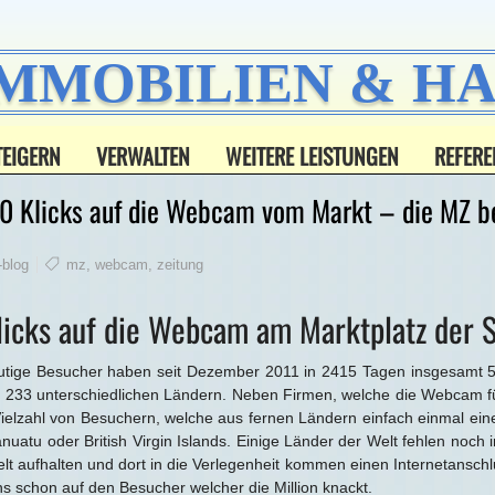
IMMOBILIEN & 
TEIGERN
VERWALTEN
WEITERE LEISTUNGEN
REFERE
0 Klicks auf die Webcam vom Markt – die MZ be
blog
mz
,
webcam
,
zeitung
licks auf die Webcam am Marktplatz der 
eutige Besucher haben seit Dezember 2011 in 2415 Tagen insgesamt 
233 unterschiedlichen Ländern. Neben Firmen, welche die Webcam für
 Vielzahl von Besuchern, welche aus fernen Ländern einfach einmal ein
anuatu oder British Virgin Islands. Einige Länder der Welt fehlen noc
elt aufhalten und dort in die Verlegenheit kommen einen Internetanschlu
ns schon auf den Besucher welcher die Million knackt.