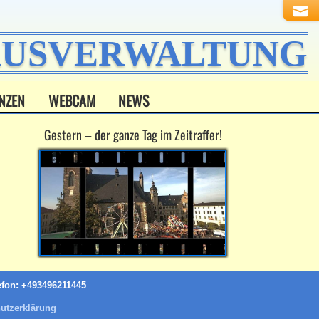
HAUSVERWALTUNG
NZEN
WEBCAM
NEWS
Gestern – der ganze Tag im Zeitraffer!
efon: +493496211445
utzerklärung