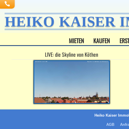
HEIKO KAISER 
MIETEN
KAUFEN
ERS
LIVE: die Skyline von Köthen
Heiko Kaiser Immob
AGB
Anfr