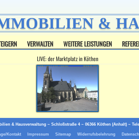
IMMOBILIEN & 
TEIGERN
VERWALTEN
WEITERE LEISTUNGEN
REFERE
LIVE: der Marktplatz in Köthen
ilien & Hausverwaltung ~ Schloßstraße 4 ~ 06366 Köthen (Anhalt) ~ Tel
age/Kontakt
Impressum
Sitemap
Widerrufsbelehrung
Datensch