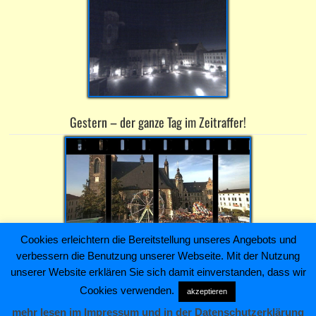
Gestern – der ganze Tag im Zeitraffer!
Cookies erleichtern die Bereitstellung unseres Angebots und
verbessern die Benutzung unserer Webseite. Mit der Nutzung
Heiko Kaiser Immobilien & Hausverwaltung ~ Schloßstraße 4 ~
unserer Website erklären Sie sich damit einverstanden, dass wir
06366 Köthen (Anhalt) ~ Telefon: +493496211445
Cookies verwenden.
akzeptieren
AGB
Anfrage/Kontakt
Impressum
Sitemap
mehr lesen im Impressum und in der Datenschutzerklärung