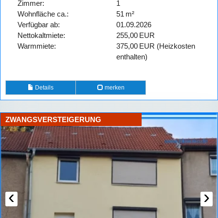
Zimmer:
1
Wohnfläche ca.:
51 m²
Verfügbar ab:
01.09.2026
Nettokaltmiete:
255,00 EUR
Warmmiete:
375,00 EUR (Heizkosten
enthalten)
Details
merken
ZWANGSVERSTEIGERUNG
‹
›