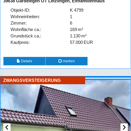
39638 Gardelegen OT Letzlingen, Einfamilienhaus
Objekt-ID:
K 4799
Wohneinheiten:
1
Zimmer:
6
Wohnfläche ca.:
169 m²
Grund­stück ca.:
1.130 m²
Kaufpreis:
57.000 EUR
Details
merken
ZWANGSVERSTEIGERUNG
‹
›