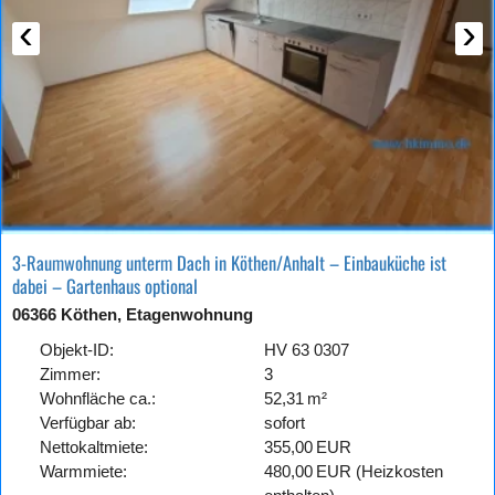
‹
›
3-Raumwohnung unterm Dach in Köthen/Anhalt – Einbauküche ist
dabei – Gartenhaus optional
06366 Köthen, Etagenwohnung
Objekt-ID:
HV 63 0307
Zimmer:
3
Wohnfläche ca.:
52,31 m²
Verfügbar ab:
sofort
Nettokaltmiete:
355,00 EUR
Warmmiete:
480,00 EUR (Heizkosten