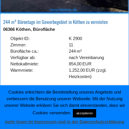
244 m² Büroetage im Gewerbegebiet in Köthen zu vermieten
06366 Köthen, Bürofläche
Objekt-ID:
K 2900
Zimmer:
11
Bürofläche ca.:
244 m²
Verfügbar ab:
nach Vereinbarung
Nettokaltmiete:
854,00 EUR
Warmmiete:
1.252,00 EUR (zzgl.
Heizkosten)
Cookies erleichtern die Bereitstellung unseres Angebots und
Details
merken
verbessern die Benutzung unserer Webseite. Mit der Nutzung
unserer Website erklären Sie sich damit einverstanden, dass wir
Cookies verwenden.
akzeptieren
mehr lesen im Impressum und in der Datenschutzerklärung