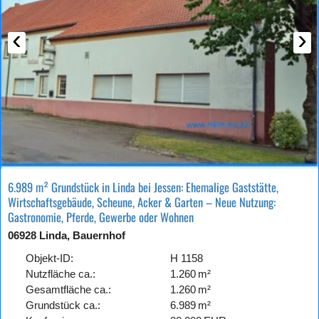
‹
›
6.989 m² Grundstück in Linda bei Jessen: Ehemalige Gaststätte,
Wirtschaftsgebäude, Scheune, Acker & Garten – Neue Nutzung:
Gastronomie, Pferde, Gewerbe oder Wohnen
06928 Linda, Bauernhof
Objekt-ID:
H 1158
Nutzfläche ca.:
1.260 m²
Gesamtfläche ca.:
1.260 m²
Grund­stück ca.:
6.989 m²