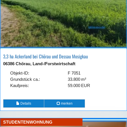
3,3 ha Ackerland bei Chörau und Dessau Mosigkau
06386 Chörau, Land-/Forstwirtschaft
Objekt-ID:
F 7051
Grund­stück ca.:
33.800 m²
Kaufpreis:
59.000 EUR
Details
merken
STUDENTENWOHNUNG