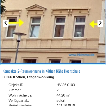
‹
›
Kompakte 2-Raumwohnung in Köthen Nähe Hochschule
06366 Köthen, Etagenwohnung
Objekt-ID:
HV 86 0103
Zimmer:
2
Wohnfläche ca.:
44,20 m²
Verfügbar ab:
sofort
Nettokaltmiete:
243,10 EUR