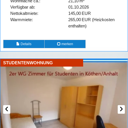
Wohnfläche ca.:
21,10 m²
Verfügbar ab:
01.10.2026
Nettokaltmiete:
145,00 EUR
Warmmiete:
265,00 EUR (Heizkosten
enthalten)
Details
merken
STUDENTENWOHNUNG
‹
›