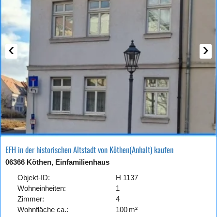
‹
›
EFH in der historischen Altstadt von Köthen(Anhalt) kaufen
06366 Köthen, Einfamilienhaus
Objekt-ID:
H 1137
Wohneinheiten:
1
Zimmer:
4
Wohnfläche ca.:
100 m²