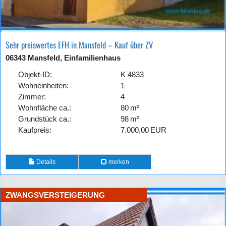
Sehr preiswertes EFH in Mansfeld – Kauf über ZV
06343 Mansfeld, Einfamilienhaus
Objekt-ID:
K 4833
Wohneinheiten:
1
Zimmer:
4
Wohnfläche ca.:
80 m²
Grund­stück ca.:
98 m²
Kaufpreis:
7.000,00 EUR
Details
merken
ZWANGSVERSTEIGERUNG