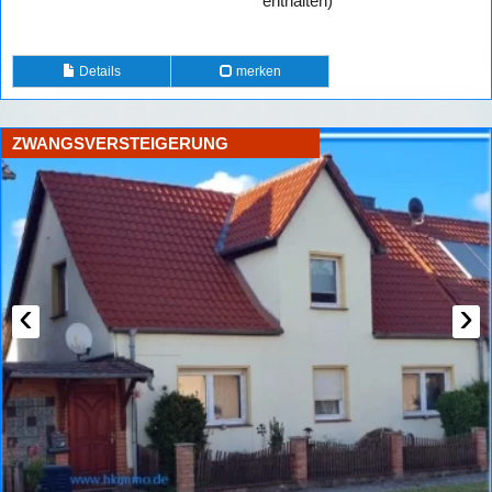
enthalten)
Details
merken
ZWANGSVERSTEIGERUNG
‹
›