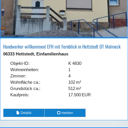
Handwerker willkommen! EFH mit Fernblick in Hettstedt OT Molmeck
06333 Hettstedt, Einfamilienhaus
Objekt-ID:
K 4830
Wohneinheiten:
1
Zimmer:
4
Wohnfläche ca.:
102 m²
Grund­stück ca.:
512 m²
Kaufpreis:
17.500 EUR
Details
merken