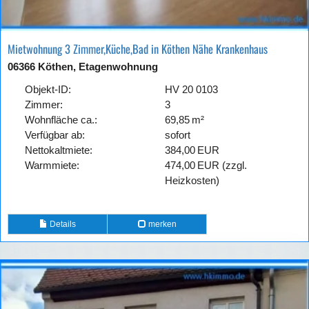
Mietwohnung 3 Zimmer,Küche,Bad in Köthen Nähe Krankenhaus
06366 Köthen, Etagenwohnung
Objekt-ID:
HV 20 0103
Zimmer:
3
Wohnfläche ca.:
69,85 m²
Verfügbar ab:
sofort
Nettokaltmiete:
384,00 EUR
Warmmiete:
474,00 EUR (zzgl.
Heizkosten)
Details
merken