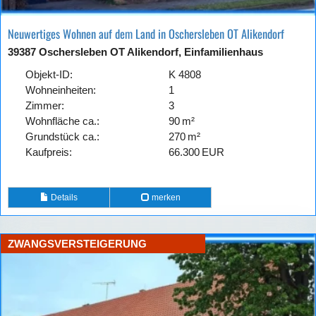
Neuwertiges Wohnen auf dem Land in Oschersleben OT Alikendorf
39387 Oschersleben OT Alikendorf, Einfamilienhaus
Objekt-ID:
K 4808
Wohneinheiten:
1
Zimmer:
3
Wohnfläche ca.:
90 m²
Grund­stück ca.:
270 m²
Kaufpreis:
66.300 EUR
Details
merken
ZWANGSVERSTEIGERUNG