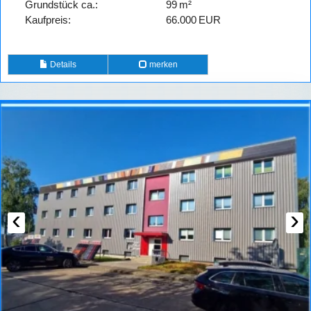
Grund­stück ca.:
99 m²
Kaufpreis:
66.000 EUR
Details
merken
‹
›