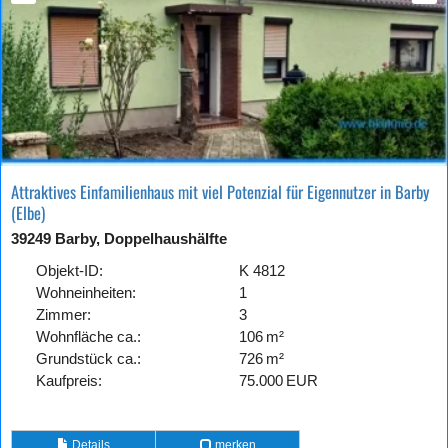
Attraktives Einfamilienhaus mit viel Potenzial für Eigennutzer in Barby
(Elbe)
39249 Barby, Doppelhaushälfte
Objekt-ID:
K 4812
Wohneinheiten:
1
Zimmer:
3
Wohnfläche ca.:
106 m²
Grund­stück ca.:
726 m²
Kaufpreis:
75.000 EUR
Details
merken