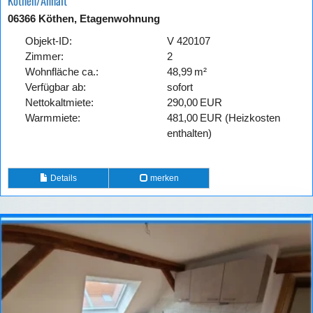
Köthen/Anhalt
06366 Köthen, Etagenwohnung
Objekt-ID:
V 420107
Zimmer:
2
Wohnfläche ca.:
48,99 m²
Verfügbar ab:
sofort
Nettokaltmiete:
290,00 EUR
Warmmiete:
481,00 EUR (Heizkosten
enthalten)
Details
merken