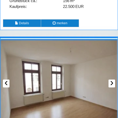
Grund­stück ca.:
156 m²
Kaufpreis:
22.500 EUR
Details
merken
‹
›