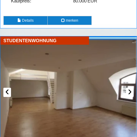
Kaufpreis:
80.000 EUR
Details
merken
STUDENTENWOHNUNG
‹
›