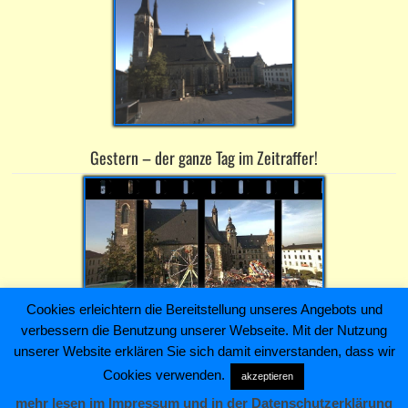
Gestern – der ganze Tag im Zeitraffer!
Cookies erleichtern die Bereitstellung unseres Angebots und
verbessern die Benutzung unserer Webseite. Mit der Nutzung
Heiko Kaiser Immobilien & Hausverwaltung ~ Schloßstraße 4 ~
unserer Website erklären Sie sich damit einverstanden, dass wir
06366 Köthen (Anhalt) ~ Telefon: +493496211445
Cookies verwenden.
akzeptieren
AGB
Anfrage/Kontakt
Impressum
Sitemap
mehr lesen im Impressum und in der Datenschutzerklärung