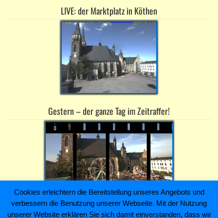
LIVE: der Marktplatz in Köthen
Gestern – der ganze Tag im Zeitraffer!
Cookies erleichtern die Bereitstellung unseres Angebots und
verbessern die Benutzung unserer Webseite. Mit der Nutzung
Heiko Kaiser Immobilien & Hausverwaltung ~ Schloßstraße 4 ~
unserer Website erklären Sie sich damit einverstanden, dass wir